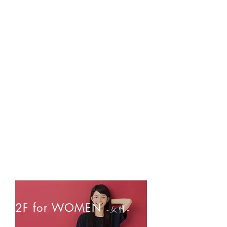
2F for WOMEN
‐女性‐