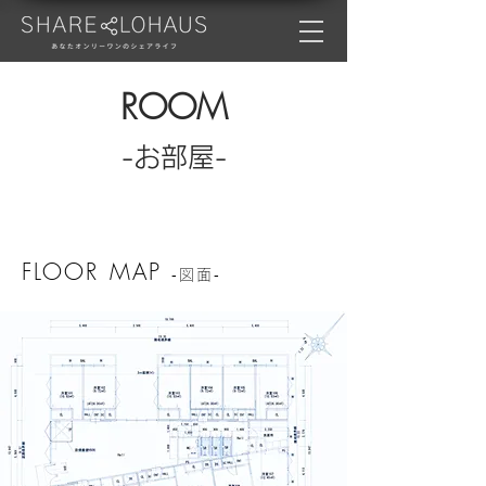
ROOM
-お部屋-
FLOOR MAP
‐図面‐