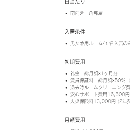
日当たり
南向き・角部屋
入居条件
男女兼用ルーム/１名入居の
初期費用
礼金 総月額×1ヶ月分
賃貸保証料 総月額×50％
退去時ルームクリーニング費用
安心サポート費用16,500円
火災保険料13,000円 (2年
月額費用