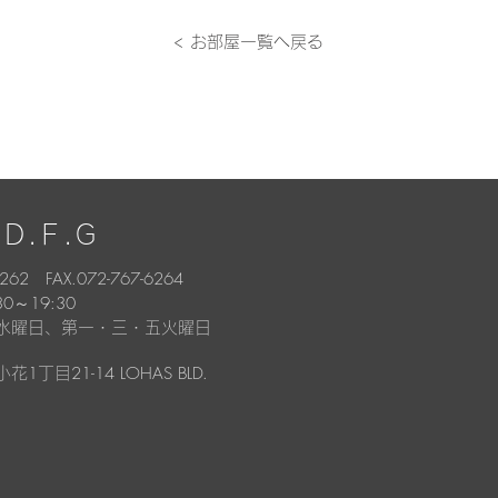
< お部屋一覧へ戻る
Ｄ.Ｆ.Ｇ
6262 FAX.072-767-6264
30～19:30
水曜日、第一・三・五火曜日
1
21-14 LOHAS BLD.
小花
丁目