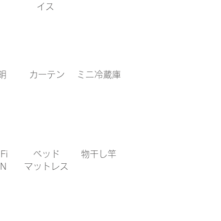
イス
明
カーテン
​ミニ冷蔵庫
Fi
​ベッド
物干し竿
AN
​マットレス