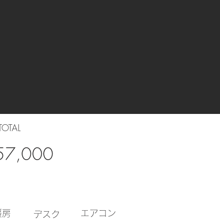
OTAL
価
7,000
格
暖房
​エアコン
​デスク