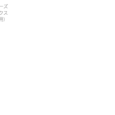
ーズ
クス​
用）