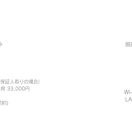
み
照
（保証人有りの場合）
 33,000円
Wi-
​L
契約)