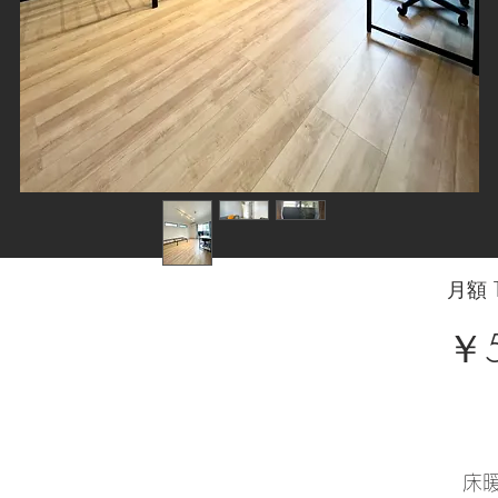
月額 T
￥5
床