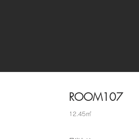
ROOM107
12.45㎡