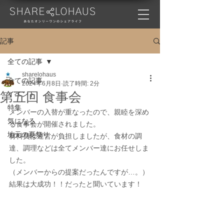
記事
全ての記事
sharelohaus
全ての記事
2024年6月8日
読了時間: 2分
第五回 食事会
イベント
特集
メンバーの入替が重なったので、親睦を深め
気になる
る食事会が開催されました。
地元の夏祭り
材料費は運営が負担しましたが、食材の調
達、調理などは全てメンバー達にお任せしま
した。
（メンバーからの提案だったんですが…。）
結果は大成功！！だったと聞いています！