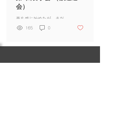
会）
春を感じ始めたが、まだ
まだ肌寒い3月15日に歓
165
0
送迎会が実施されました
シェアメイト達の手作り
で、「つくね、アクアパ
ッツァ、エビチリ、海鮮
手巻き寿司」などなど、
とても豪華な料理があっ
たそうです 今回、運営メ
ンバーの参加はありませ
お問い合わせ
んでしたが、新旧入居者
がゆっくり、とても楽し
く時...