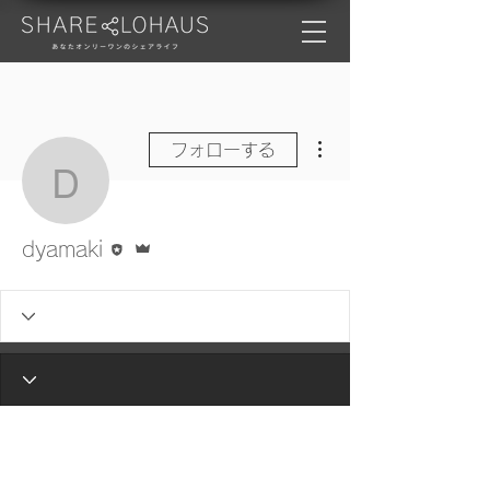
その他
フォローする
dyamaki
執筆者
管理者
dyamaki